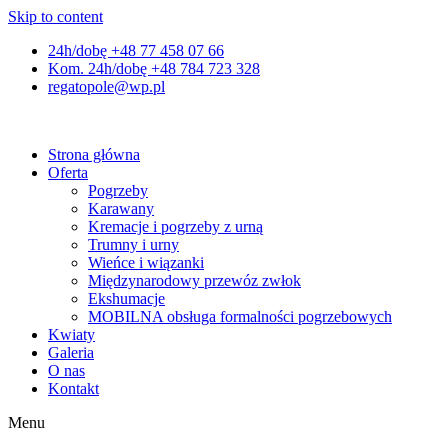
Skip to content
24h/dobę +48 77 458 07 66
Kom. 24h/dobę +48 784 723 328
regatopole@wp.pl
Strona główna
Oferta
Pogrzeby
Karawany
Kremacje i pogrzeby z urną
Trumny i urny
Wieńce i wiązanki
Międzynarodowy przewóz zwłok
Ekshumacje
MOBILNA obsługa formalności pogrzebowych
Kwiaty
Galeria
O nas
Kontakt
Menu