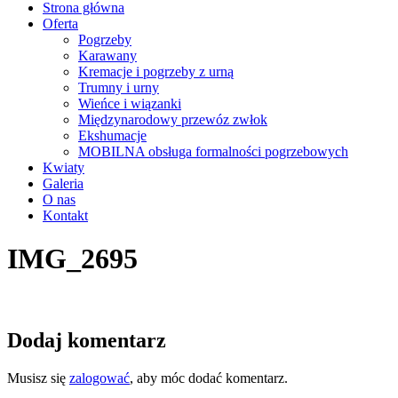
Strona główna
Oferta
Pogrzeby
Karawany
Kremacje i pogrzeby z urną
Trumny i urny
Wieńce i wiązanki
Międzynarodowy przewóz zwłok
Ekshumacje
MOBILNA obsługa formalności pogrzebowych
Kwiaty
Galeria
O nas
Kontakt
IMG_2695
Dodaj komentarz
Musisz się
zalogować
, aby móc dodać komentarz.