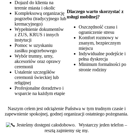
Dojazd do klienta na
terenie miasta i okolic
Dlaczego warto skorzystać z
Kompleksową organizację
usługi mobilnej?
pogrzebu (tradycyjnego lub
kremacyjnego)
Oszczędność czasu i
Wypełnienie dokumentów
ograniczenie stresu
z ZUS, KRUS i innych
Komfort rozmowy w
instytucji
znanym, bezpiecznym
Pomoc w uzyskaniu
miejscu
zasiłku pogrzebowego
Indywidualne podejście i
Wybór trumny, urny,
pełna dyskrecja
akcesoriów oraz oprawy
Minimum formalności po
ceremonii
stronie rodziny
Ustalenie szczegółów
ceremonii świeckiej lub
religijnej
Profesjonalne doradztwo i
wsparcie na każdym etapie
Naszym celem jest odciążenie Państwa w tym trudnym czasie i
zapewnienie spokojnej, godnej organizacji ostatniego pożegnania.
Jesteśmy dostępni całodobowo. Wystarczy jeden telefon –
resztą zajmiemy się my.