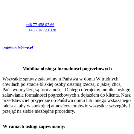
Adres:
ul. Cmentarna 3, 45-834 Opole
Telefony:
Tel. 24h/dobę
+48 77 458 07 66
Kom. 24h/dobę
+48 784 723 328
E-mail:
regatopole@wp.pl
Mobilna obsługa formalności pogrzebowych
Wszystkie sprawy załatwimy u Państwa w domu W trudnych
chwilach po stracie bliskiej osoby ostatnią rzeczą, o jakiej chcą
Państwo myśleć, są formalności. Dlatego oferujemy mobilną usługę
załatwiania formalności pogrzebowych z dojazdem do klienta. Nasz
przedstawiciel przyjedzie do Państwa domu lub innego wskazanego
miejsca, aby w spokojnej atmosferze omówić wszystkie szczegóły i
przejąć na siebie niezbędne procedury.
W ramach usługi zapewniamy: